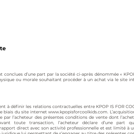
te
ont conclues d’une part par la société ci-après dénommée « KP
hysique ou morale souhaitant procéder à un achat via le site in
ent à définir les relations contractuelles entre KPOP IS FOR COO
e biais du site internet
www.kpopisforcoolkids.com
. L’acquisiti
e par l’acheteur des présentes conditions de vente dont l’achet
nt toute transaction, l’acheteur déclare d’une part qu
rapport direct avec son activité professionnelle et est limité à u
té juridique lui permettant de s’engager au titre des présentes c