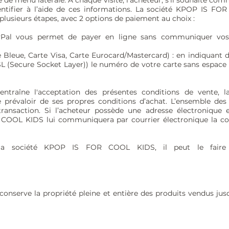
e de menu latérale. À chaque visite, l’acheteur, s’il souhaite c
entifier à l’aide de ces informations. La société KPOP IS F
lusieurs étapes, avec 2 options de paiement au choix :
yPal vous permet de payer en ligne sans communiquer vos i
e Bleue, Carte Visa, Carte Eurocard/Mastercard) : en indiquant
SL (Secure Socket Layer)) le numéro de votre carte sans espace e
raîne l'acceptation des présentes conditions de vente, la
e prévaloir de ses propres conditions d’achat. L’ensemble des
ransaction. Si l’acheteur possède une adresse électronique e
OOL KIDS lui communiquera par courrier électronique la con
r la société KPOP IS FOR COOL KIDS, il peut le faire 
serve la propriété pleine et entière des produits vendus jusq