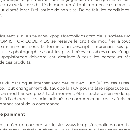
nserve la possibilité de modifier à tout moment ces conditio
 d'améliorer l’utilisation de son site. De ce fait, les condition
.
igurent sur le site
www.kpopisforcoolkids.com
de la société K
KPOP IS FOR COOL KIDS se réserve le droit de modifier à tou
site internet sous la forme d’un descriptif reprenant ses pri
…). Les photographies sont les plus fidèles possibles mais n’eng
kpopisforcoolkids.com
est destinée à tous les acheteurs rés
 de ces produits.
uits du catalogue internet sont des prix en Euro (€) toutes tax
e. Tout changement du taux de la TVA pourra être répercuté sur 
de modifier ses prix à tout moment, étant toutefois entendu que
e à l’acheteur. Les prix indiqués ne comprennent pas les frais d
montant total de la commande.
de paiement
it créer un compte sur le site
www.kpopisforcoolkids.com
. L