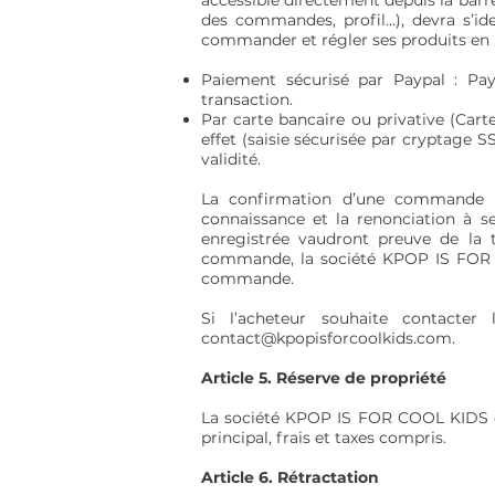
accessible directement depuis la barr
des commandes, profil…), devra s’id
commander et régler ses produits en p
Paiement sécurisé par Paypal : Pa
transaction.
Par carte bancaire ou privative (Cart
effet (saisie sécurisée par cryptage S
validité.
La confirmation d’une commande ent
connaissance et la renonciation à s
enregistrée vaudront preuve de la t
commande, la société KPOP IS FOR C
commande.
Si l’acheteur souhaite contacte
contact@kpopisforcoolkids.com
.
Article 5. Réserve de propriété
La société KPOP IS FOR COOL KIDS con
principal, frais et taxes compris.
Article 6. Rétractation