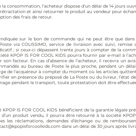
de la consommation, l’acheteur dispose d'un délai de 14 jours ouvr
étractation et ainsi retourner le produit au vendeur pour éch
tion des frais de retour.
sse indiquée sur le bon de commande qui ne peut être que dan
ste via COLISSIMO, service de livraison avec suivi, remise a
ndicatif ; si ceux-ci dépassent trente jours à compter de la com
ociété KPOP IS FOR COOL KIDS pourra fournir par e-mail à l’ach
r son facteur. En cas d’absence de l’acheteur, il recevra un avi
mmandés au bureau de Poste le plus proche, pendant un délai 
harge de l'acquéreur à compter du moment où les articles quitten
ifier en présence du préposé de La Poste ou du livreur, l’état d
mage pendant le transport, toute protestation doit être effectué
té KPOP IS FOR COOL KIDS bénéficient de la garantie légale prévu
 d’un produit vendu, il pourra être retourné à la société KP
tes les réclamations, demandes d’échange ou de rembourseme
tact@kpopisforcoolkids.com
dans un délai de 30 jours après livr