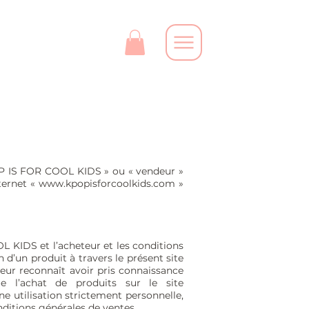
OP IS FOR COOL KIDS » ou « vendeur »
ternet «
www.kpopisforcoolkids.com
»
L KIDS et l’acheteur et les conditions
on d’un produit à travers le présent site
eur reconnaît avoir pris connaissance
e l’achat de produits sur le site
ne utilisation strictement personnelle,
onditions générales de ventes.