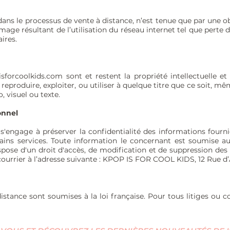
ns le processus de vente à distance, n’est tenue que par une ob
e résultant de l’utilisation du réseau internet tel que perte de
ires.
sforcoolkids.com
sont et restent la propriété intellectuelle e
eproduire, exploiter, ou utiliser à quelque titre que ce soit, m
, visuel ou texte.
onnel
ngage à préserver la confidentialité des informations fournies
tains services. Toute information le concernant est soumise au
 dispose d'un droit d'accès, de modification et de suppression des
urrier à l’adresse suivante : KPOP IS FOR COOL KIDS, 12 Rue d’
istance sont soumises à la loi française. Pour tous litiges ou c