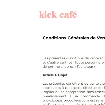
kick café
Conditions Générales de Ven
Les présentes conditions de vente s
et d’autre part, par toute personne p
dénommé ci-après « l’acheteur ».
Article 1. Objet
Les présentes conditions de vente vis
applicables à tout achat effectué par l
implique une acceptation sans réserv
préalablement à sa commande. Ava
www.kpopisforcoolkids.com
est sans 
et d’autre part, avoir la pleine capaci