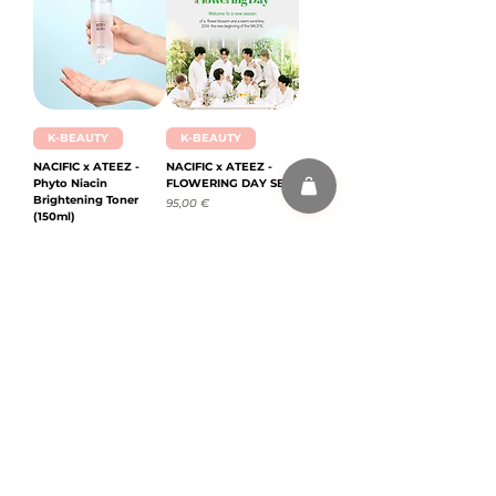
K-BEAUTY
K-BEAUTY
NACIFIC x ATEEZ -
NACIFIC x ATEEZ -
Phyto Niacin
FLOWERING DAY SET
Brightening Toner
Prix
95,00 €
(150ml)
Prix
21,50 €
s'abonner
FAQ
MENTIONS LÉGALES