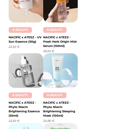
K-BEAUTY
K-BEAUTY
NACIFIC x ATEEZ - UV
NACIFIC x ATEEZ -
Sun Essence (50g)
Fresh Herb Origin Mist
Serum (100ml)
Prix
22,50 €
Prix
26,50 €
K-BEAUTY
K-BEAUTY
NACIFIC x ATEEZ -
NACIFIC x ATEEZ -
Phyto Niacin
Phyto Niacin
Brightening Essence
Brightening Sleeping
(50ml)
Mask (100ml)
Prix
Prix
22,50 €
24,90 €