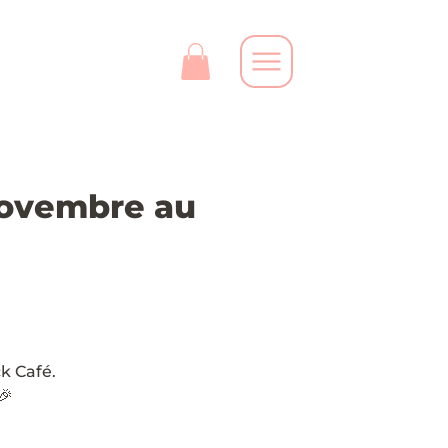
novembre au
k Café.
🎉