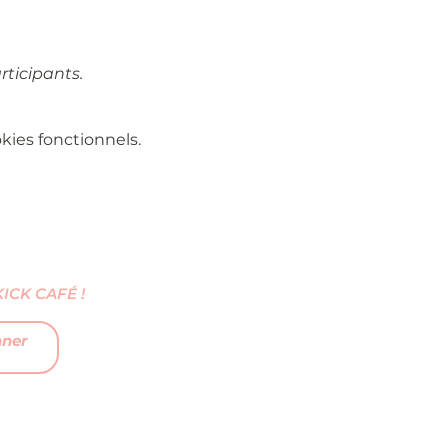
rticipants.
ies fonctionnels.
CK CAFÉ !
nner