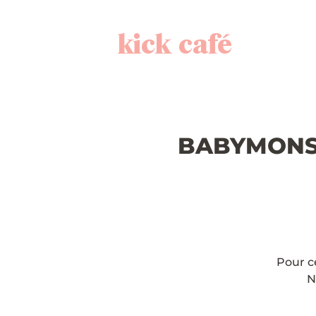
kick café
BABYMONSTE
Pour c
N