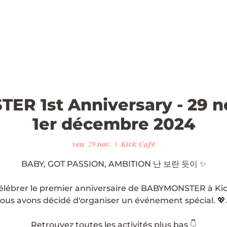
R 1st Anniversary - 29 
1er décembre 2024
ven. 29 nov.
  |  
Kick Café
BABY, GOT PASSION, AMBITION 난 보란 듯이 ✨
élébrer le premier anniversaire de BABYMONSTER à Kic
ous avons décidé d'organiser un événement spécial. 💖
Retrouvez toutes les activités plus bas 👇