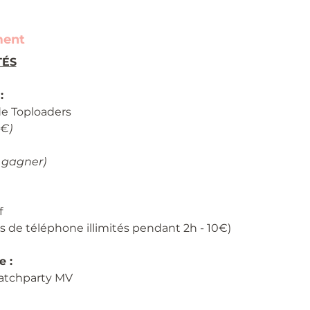
ment
TÉS
:
de Toploaders
4€)
 gagner)
f 
s de téléphone illimités pendant 2h - 10€)
 :
atchparty MV