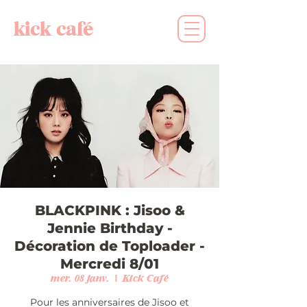
kick café
BLACKPINK : Jisoo &
Jennie Birthday -
Décoration de Toploader -
Mercredi 8/01
mer. 08 janv.
  |  
Kick Café
Pour les anniversaires de Jisoo et