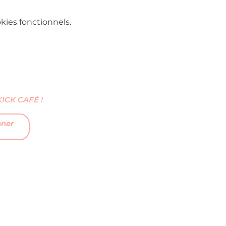
ies fonctionnels.
CK CAFÉ !
nner