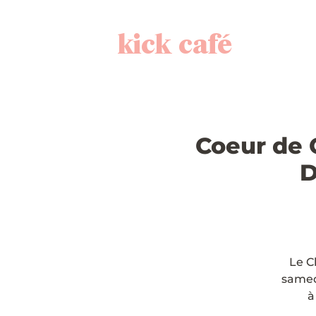
kick café
Coeur de 
D
Le C
samedi
à