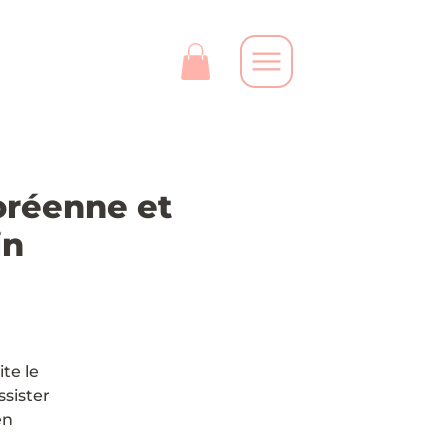
oréenne et
in
te le
ssister
en