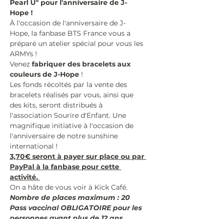
Pearl U" pour l'anniversaire de J-
Hope ! 
#BraceletDeLespoir
À l'occasion de l'anniversaire de J-
Hope, la fanbase BTS France vous a 
préparé un atelier spécial pour vous les 
ARMYs !
Venez 
fabriquer des bracelets aux 
couleurs de J-Hope
 !
Les fonds récoltés par la vente des 
bracelets réalisés par vous, ainsi que 
des kits, seront distribués à 
l'association Sourire d'Enfant. Une 
magnifique initiative à l'occasion de 
l'anniversaire de notre sunshine 
international !
3,70€ seront à payer sur place ou par 
PayPal à la fanbase pour cette 
activité. 
On a hâte de vous voir à Kick Café.
Nombre de places maximum : 20
Pass vaccinal OBLIGATOIRE pour les 
personnes ayant plus de 12 ans.