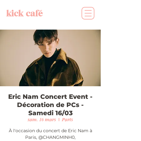
kick café
Eric Nam Concert Event -
Décoration de PCs -
Samedi 16/03
sam. 16 mars
  |  
Paris
À l'occasion du concert de Eric Nam à
Paris, @CHANGMINH0,