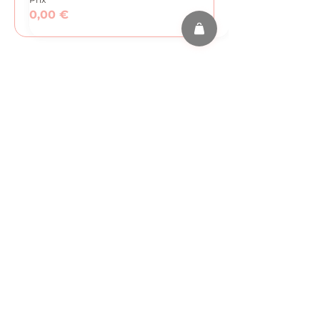
0,00 €
Partager cet événement
s'abonner
FAQ
MENTIONS LÉGALES