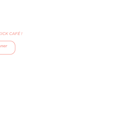
CK CAFÉ !
nner
FAQ
MENTIONS LÉGALES
CGV