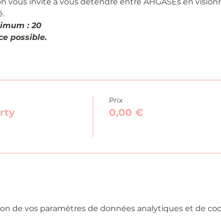
on vous invite à vous détendre entre AHGASEs en visionn
é.
imum : 20
e possible.
Prix
rty
0,00 €
on de vos paramètres de données analytiques et de cook