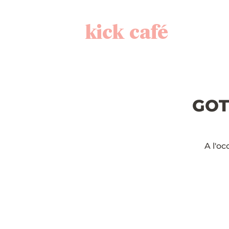
kick café
GOT7
A l'o