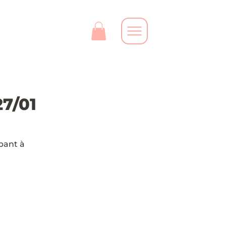
27/01
pant à