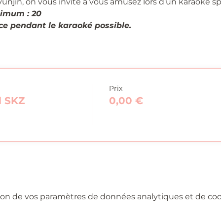
yunjin, on vous invite à vous amusez lors d'un karaoké spé
imum : 20
e pendant le karaoké possible.
Prix
l SKZ
0,00 €
on de vos paramètres de données analytiques et de cook