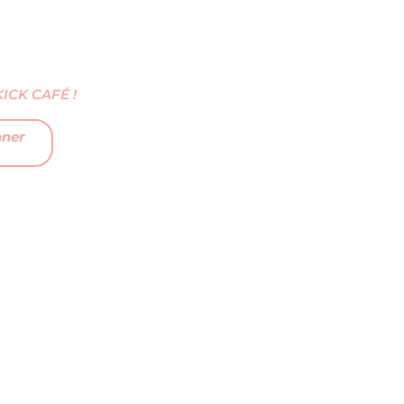
CK CAFÉ !
nner
FAQ
MENTIONS LÉGALES
CGV