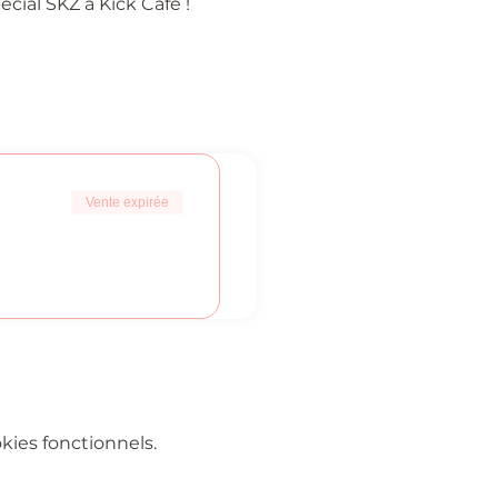
cial SKZ à Kick Café !
Vente expirée
ies fonctionnels.