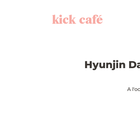
kick café
Hyunjin Da
A l'o