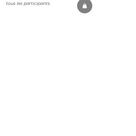
tous les participants.
Partager cet événement
s'abonner
FAQ
MENTIONS LÉGALES
CGV