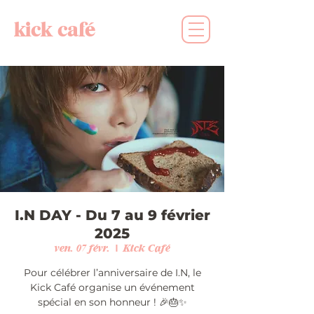
kick café
I.N DAY - Du 7 au 9 février
2025
ven. 07 févr.
  |  
Kick Café
Pour célébrer l’anniversaire de I.N, le
Kick Café organise un événement
spécial en son honneur ! 🎉🎂✨