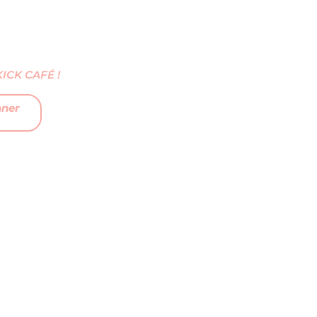
CK CAFÉ !
nner
FAQ
MENTIONS LÉGALES
CGV