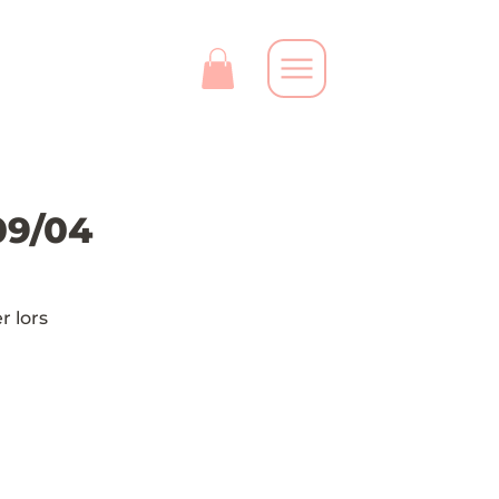
09/04
r lors