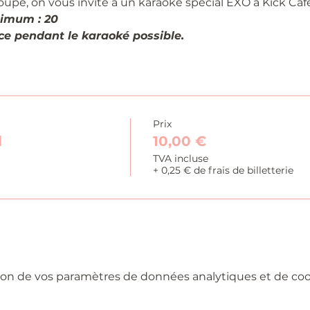
oupe, on vous invite à un karaoké spécial EXO à Kick Café
imum : 20
e pendant le karaoké possible.
Prix
l
10,00 €
TVA incluse
+ 0,25 € de frais de billetterie
on de vos paramètres de données analytiques et de cook