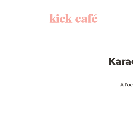
kick café
Kara
A l'o