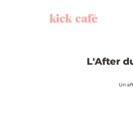
kick café
L'After d
Un af