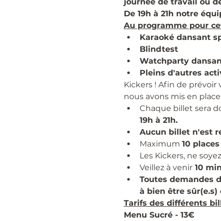
journée de travail ou d
De 19h à 21h notre équi
Au programme pour cett
Karaoké dansant sp
Blindtest
Watchparty dansan
Pleins d'autres acti
Kickers ! Afin de prévoir
nous avons mis en place
Chaque billet sera d
19h à 21h.
Aucun billet n'est 
Maximum 
10 places
Les Kickers, ne soye
Veillez à venir
 10 mi
Toutes demandes de m
à bien être sûr(e.s)
Tarifs des différents bil
Menu Sucré - 13€