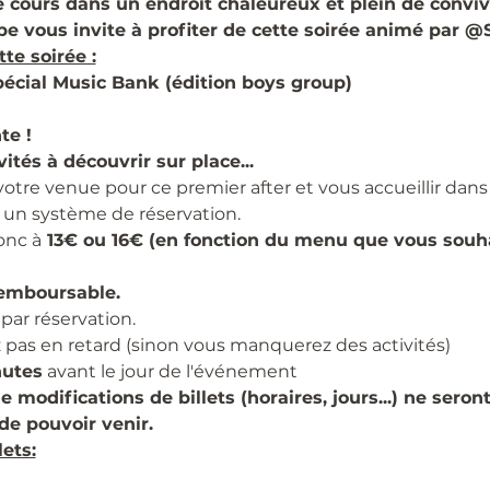
e cours dans un endroit chaleureux et plein de convivi
pe vous invite à profiter de cette soirée animé par 
e soirée :
écial Music Bank (édition boys group)
te !
vités à découvrir sur place...
 votre venue pour ce premier after et vous accueillir dan
 un système de réservation.
onc à
 13€ ou 16€ (en fonction du menu que vous souh
remboursable.
 par réservation.
z pas en retard (sinon vous manquerez des activités)
nutes
 avant le jour de l'événement
odifications de billets (horaires, jours...) ne seront
 de pouvoir venir.
lets: