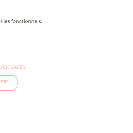
ies fonctionnels.
CK CAFÉ !
nner