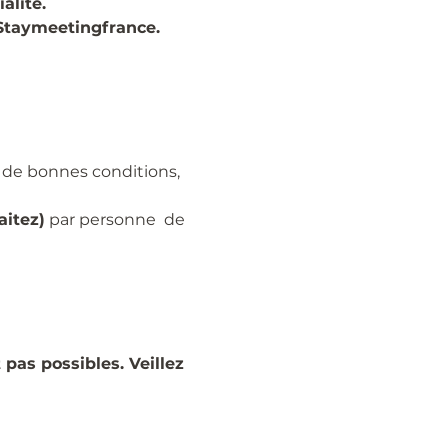
alité. 
@Staymeetingfrance.
s de bonnes conditions, 
aitez)
 par personne  de
 pas possibles. Veillez 