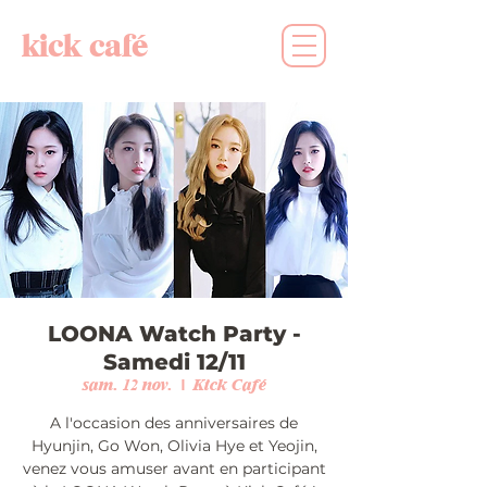
kick café
LOONA Watch Party -
Samedi 12/11
sam. 12 nov.
  |  
Kick Café
A l'occasion des anniversaires de
Hyunjin, Go Won, Olivia Hye et Yeojin,
venez vous amuser avant en participant