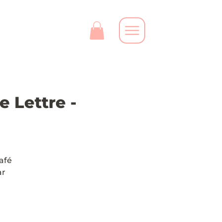
 Lettre -
afé
ar