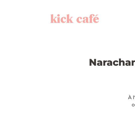
kick café
Narachan
À 
o