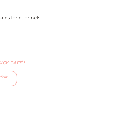
ies fonctionnels.
CK CAFÉ !
nner