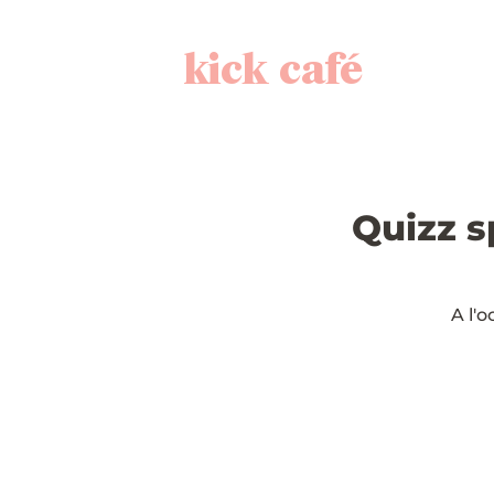
kick café
Quizz 
A l'