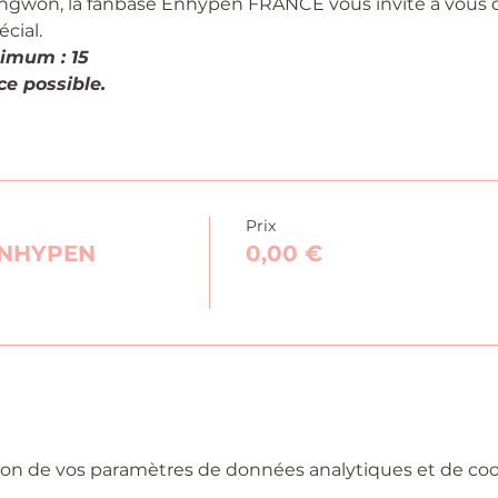
Jungwon, la fanbase Enhypen FRANCE vous invite à vous 
cial.
imum : 15
e possible.
Prix
 ENHYPEN
0,00 €
on de vos paramètres de données analytiques et de cook