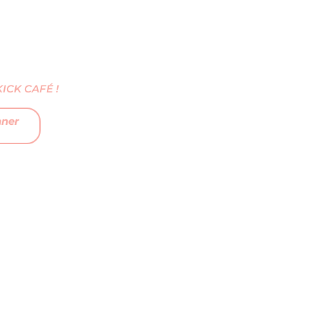
CK CAFÉ !
nner
FAQ
MENTIONS LÉGALES
CGV