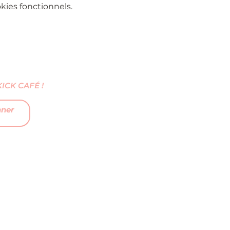
ies fonctionnels.
CK CAFÉ !
nner
FAQ