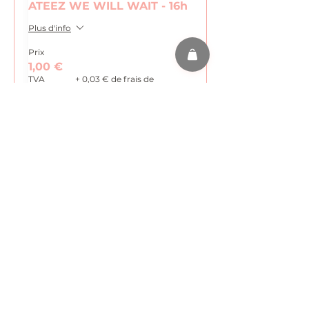
ATEEZ WE WILL WAIT - 16h
Plus d'info
Prix
1,00 €
TVA
+ 0,03 € de frais de
incluse
billetterie
Complet
Type de billet
ATEEZ WE WILL WAIT - 17h
Plus d'info
Prix
1,00 €
TVA
+ 0,03 € de frais de
incluse
billetterie
Vente expirée