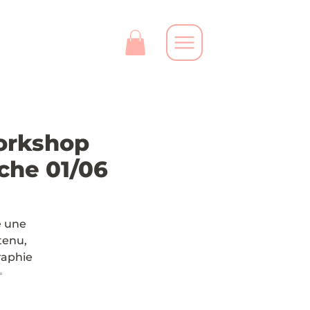
orkshop
che 01/06
e une
tenu,
raphie
✨