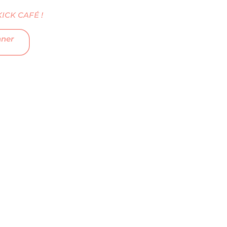
CK CAFÉ !
nner
FAQ
MENTIONS LÉGALES
CGV
CONTACTEZ-NOUS