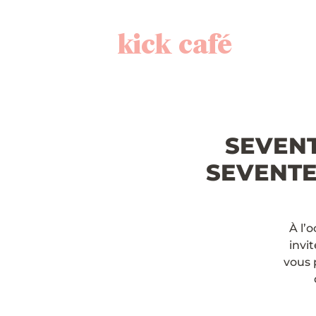
kick café
SEVENT
SEVENTEE
À l’
invi
vous 