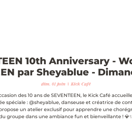
EEN 10th Anniversary - W
N par Sheyablue - Diman
dim. 01 juin
  |  
Kick Café
occasion des 10 ans de SEVENTEEN, le Kick Café accueill
tée spéciale : @sheyablue, danseuse et créatrice de con
propose un atelier exclusif pour apprendre une chorég
du groupe dans une ambiance fun et bienveillante ! 💎