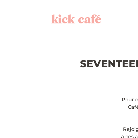
kick café
SEVENTEEN 
Pour c
Café
Rejoi
à ces a