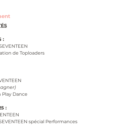
ment
TÉS
 :
 SEVENTEEN
ration de Toploaders
SEVENTEEN
gagner)
 Play Dance
5 :
VENTEEN
 SEVENTEEN spécial Performances