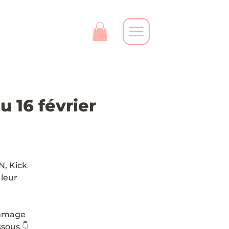
 16 février
N, Kick
 leur
ommage
ssous 👇