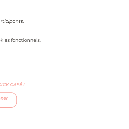
rticipants.
ies fonctionnels.
CK CAFÉ !
nner