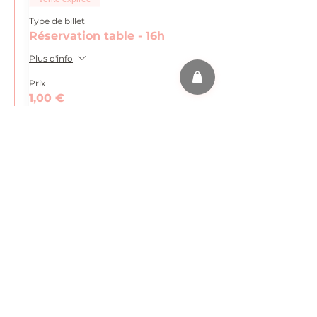
Type de billet
Réservation table - 16h
Plus d'info
Prix
1,00 €
TVA
+ 0,03 € de frais de
incluse
billetterie
Vente expirée
Type de billet
Réservation table - 17h
Plus d'info
Prix
1,00 €
TVA
+ 0,03 € de frais de
incluse
billetterie