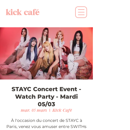
kick café
STAYC Concert Event -
Watch Party - Mardi
05/03
mar. 05 mars
  |  
Kick Café
À l'occasion du concert de STAYC à
Paris, venez vous amuser entre SWITHs