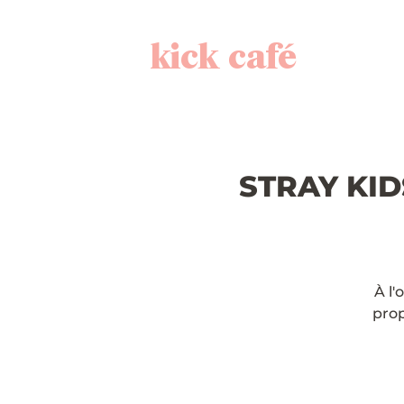
kick café
STRAY KIDS
À l'
prop