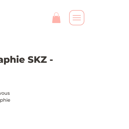
aphie SKZ -
 vous
aphie