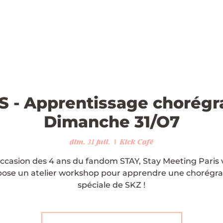
 - Apprentissage chorégr
Dimanche 31/O7
dim. 31 juil.
  |  
Kick Café
occasion des 4 ans du fandom STAY, Stay Meeting Paris
ose un atelier workshop pour apprendre une chorégr
spéciale de SKZ !