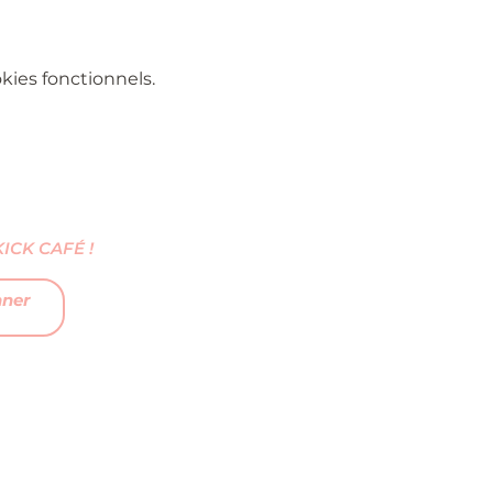
ies fonctionnels.
CK CAFÉ !
nner