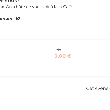
re STAYs
 !
 On a hâte de vous voir à Kick Café.
imum : 10
Prix
0,00 €
Cet événe