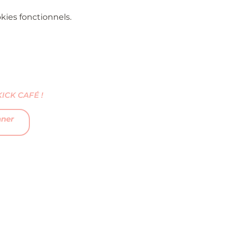
ies fonctionnels.
CK CAFÉ !
nner
FAQ