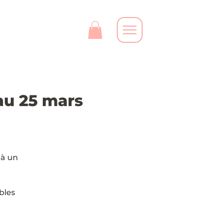
au 25 mars
 à un
bles