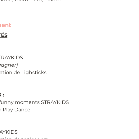
ment
TÉS
STRAYKIDS
gagner)
ation de Lighsticks 
 :
 funny moments STRAYKIDS
 Play Dance
RAYKIDS