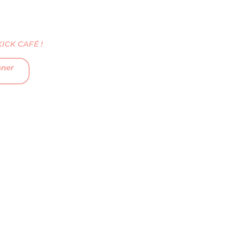
CK CAFÉ !
nner
FAQ
MENTIONS LÉGALES
CGV
CONTACTEZ-NOUS