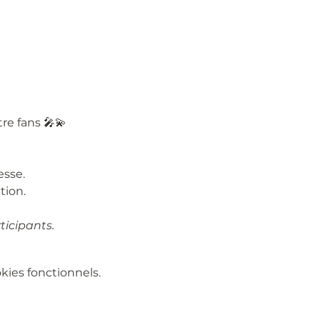
re fans 🎤💫
esse.
tion.
ticipants.
ies fonctionnels.