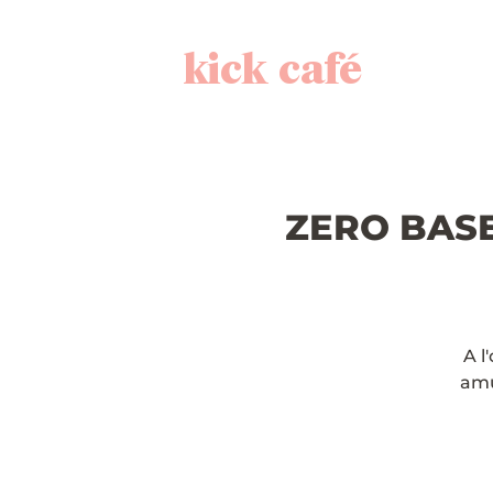
kick café
ZERO BASE 
A l
amu