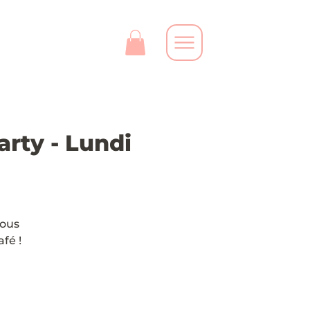
rty - Lundi
vous
fé !