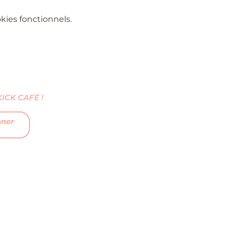
ies fonctionnels.
CK CAFÉ !
nner
FAQ