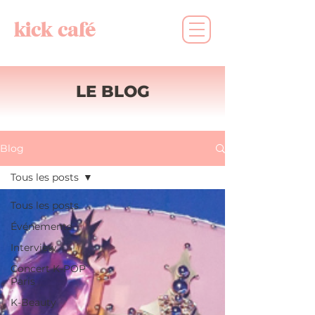
kick café
LE BLOG
Blog
Tous les posts
Tous les posts
Événements
Interview
Concert K-POP
Paris
K-Beauty