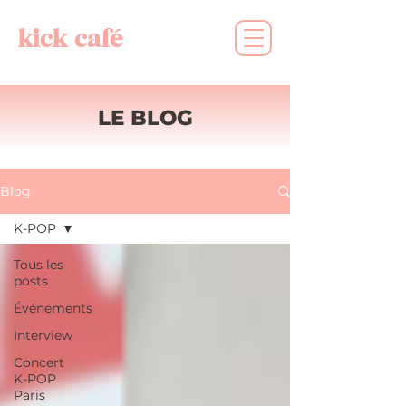
kick café
LE BLOG
Blog
K-POP
Tous les
posts
Événements
Interview
Concert
K-POP
Paris