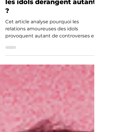
Pourquoi les couples chez
les idols dérangent autant
?
Cet article analyse pourquoi les
relations amoureuses des idols
provoquent autant de controverses en
Corée du Sud, en explorant la relation
parasociale, le rôle des agences et les
différences majeures entre fans
coréens et fans français. À travers des
exemples concrets issus de la K-pop, de
dramas et de faits réels, il décrypte les
mécanismes culturels et économiques
qui transforment la vie privée des idols
en enjeu public.