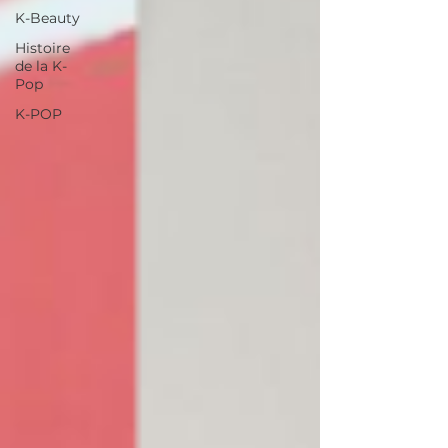
K-Beauty
Histoire
de la K-
Pop
K-POP