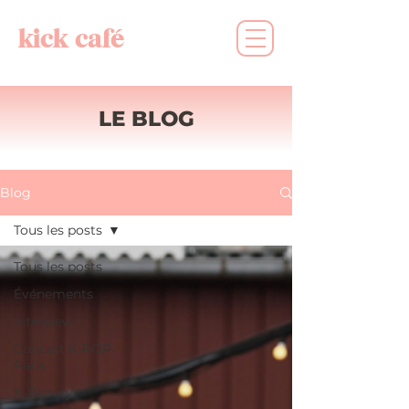
kick café
LE BLOG
Blog
Tous les posts
Tous les posts
Événements
Interview
Concert K-POP
Paris
K-Beauty