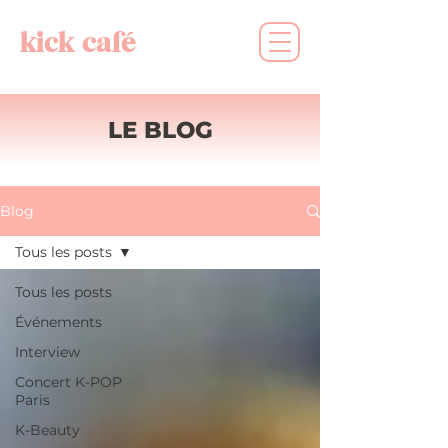
kick café
LE BLOG
Blog
Tous les posts
Tous les posts
Événements
Interview
Concert K-POP
Paris
K-Beauty