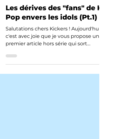
Ma Noya
18 avr. 2021
12 min de lecture
Les dérives des "fans" de K-
Pop envers les idols (Pt.1)
Salutations chers Kickers ! Aujourd'hui
c'est avec joie que je vous propose un
premier article hors série qui sort
complètement du cadre...