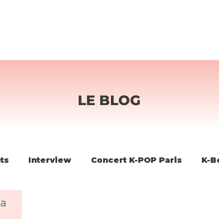
LE BLOG
ts
Interview
Concert K-POP Paris
K-B
K-POP