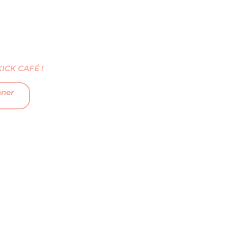
CK CAFÉ !
nner
FAQ
MENTIONS LÉGALES