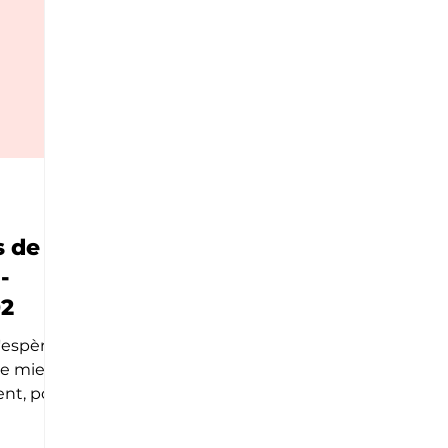
 de la
-
02
J'espère
le mieux
nt, pour
...