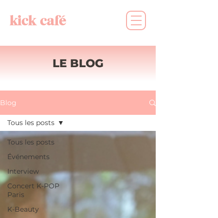
kick café
LE BLOG
Blog
Tous les posts
Tous les posts
Événements
Interview
Concert K-POP
Paris
K-Beauty