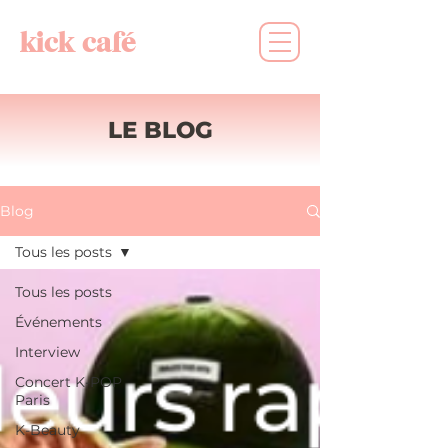
kick café
LE BLOG
Blog
Tous les posts
Tous les posts
Événements
Interview
Concert K-POP
Paris
K-Beauty