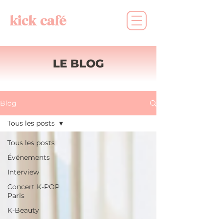
kick café
LE BLOG
Blog
Tous les posts
Tous les posts
Événements
Interview
Concert K-POP
Paris
K-Beauty