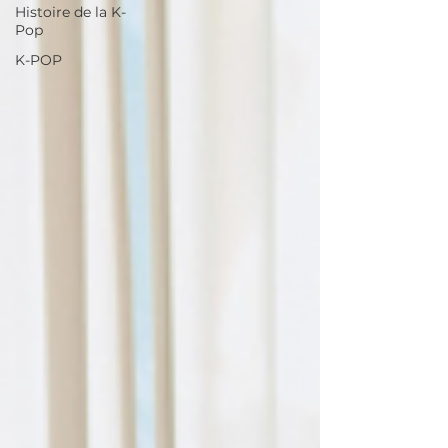
Histoire de la K-
Pop
K-POP