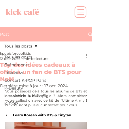
kick café
Post
Tous les posts
kpopisforcoolkids
Tous les posts
12 déc. 2022
1 min de lecture
Top des idées cadeaux à
Événements
offrir à un fan de BTS pour
Interview
Noël
Concert K-POP Paris
Dernière mise à jour :
17 oct. 2024
K-Beauty
Vous possédez déjà tous les albums de BTS et 
Histoire de la K-Pop
des t-shirts à leur effigie ? Alors complétez 
votre collection avec ce kit de l'Ultime Army ! 
K-POP
BTS n'auront plus aucun secret pour vous.
Learn Korean with BTS & Tinytan