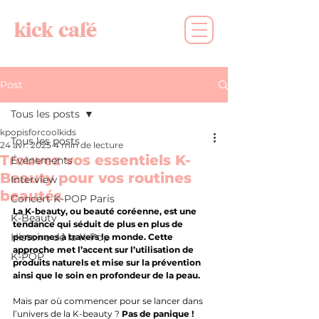
kick café
Post
Tous les posts
kpopisforcoolkids
Tous les posts
24 avr. 2025
4 min de lecture
Trouvez vos essentiels K-
Événements
Beauty pour vos routines
Interview
beautés
Concert K-POP Paris
La K-beauty, ou beauté coréenne, est une 
K-Beauty
tendance qui séduit de plus en plus de 
Histoire de la K-Pop
personnes à travers le monde. Cette 
approche met l’accent sur l’utilisation de 
K-POP
produits naturels et mise sur la prévention 
ainsi que le soin en profondeur de la peau.
Mais par où commencer pour se lancer dans 
l’univers de la K-beauty ? 
Pas de panique !