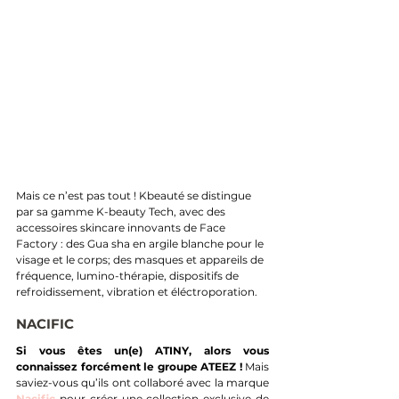
Mais ce n’est pas tout ! Kbeauté se distingue 
par sa gamme K-beauty Tech, avec des 
accessoires skincare innovants de Face 
Factory : des Gua sha en argile blanche pour le 
visage et le corps; des masques et appareils de 
fréquence, lumino-thérapie, dispositifs de 
refroidissement, vibration et éléctroporation.  
NACIFIC
Si vous êtes un(e) ATINY, alors vous 
connaissez forcément le groupe ATEEZ ! 
Mais 
saviez-vous qu’ils ont collaboré avec la marque 
Nacific
 pour créer une collection exclusive de 