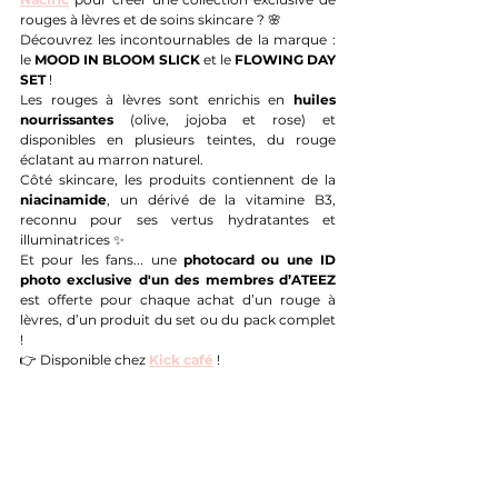
rouges à lèvres et de soins skincare ? 🌸
Découvrez les incontournables de la marque : 
le 
MOOD IN BLOOM SLICK
 et le 
FLOWING DAY 
SET
 !
Les rouges à lèvres sont enrichis en 
huiles 
nourrissantes
 (olive, jojoba et rose) et 
disponibles en plusieurs teintes, du rouge 
éclatant au marron naturel.
Côté skincare, les produits contiennent de la 
niacinamide
, un dérivé de la vitamine B3, 
reconnu pour ses vertus hydratantes et 
illuminatrices ✨
Et pour les fans... une 
photocard ou une ID 
photo exclusive d'un des membres d’ATEEZ
est offerte pour chaque achat d’un rouge à 
lèvres, d’un produit du set ou du pack complet 
!
👉 Disponible chez 
Kick café
 !