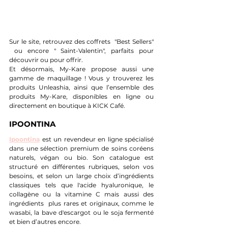
Sur le site, retrouvez des coffrets  "Best Sellers" 
 ou encore " Saint-Valentin", parfaits pour 
découvrir ou pour offrir.
Et désormais, My-Kare propose aussi une 
gamme de maquillage ! Vous y trouverez les 
produits Unleashia, ainsi que l’ensemble des 
produits My-Kare, disponibles en ligne ou 
directement en boutique à KICK Café.
IPOONTINA
Ipoontina
 est un revendeur en ligne spécialisé 
dans une sélection premium de soins coréens 
naturels, végan ou bio. Son catalogue est 
structuré en différentes rubriques, selon vos 
besoins, et selon un large choix d’ingrédients 
classiques tels que l'acide hyaluronique, le 
collagène ou la vitamine C mais aussi des 
ingrédients  plus rares et originaux, comme le 
wasabi, la bave d'escargot ou le soja fermenté  
et bien d’autres encore.