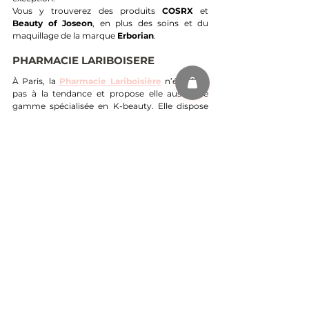
Vous y trouverez des produits 
COSRX
 et 
Beauty of Joseon
, en plus des soins et du 
maquillage de la marque 
Erborian
.
PHARMACIE LARIBOISERE
À Paris, la 
Pharmacie Lariboisière
n’échappe 
pas à la tendance et propose elle aussi une 
gamme spécialisée en K-beauty. Elle dispose 
même d’un 
site internet entièrement dédié
, 
offrant un large choix de produits coréens.
Sa particularité ?
 Des 
packs complets de 
skincare routines
 composés de 5 produits, 
adaptés à différents types de peau et proposés 
à des prix variés, soigneusement conçus par 
l’équipe. Et pour les étudiants, des 
packs 
spéciaux "budget étudiant"
 contenant 4 
produits sont disponibles à tarif réduit !
En plus de cela, la pharmacie propose des 
conseils personnalisés en ligne
, ainsi qu’un 
diagnostic de peau
 permettant de recevoir 
des recommandations pour une routine 
adaptée.
Enfin, une 
sélection capillaire
 des marques 
Aromatica
 et 
Ayunche
 est également 