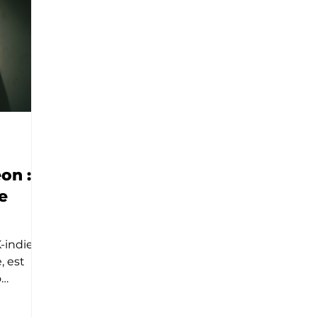
on :
e
-indie et
, est
o
 ainsi
 avec