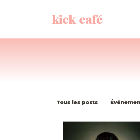
kick café
Tous les posts
Événemen
Histoire de la K-Pop