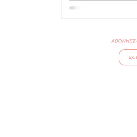
RM de BTS sur la chanson 'D
Ancien membre du groupe M
marqué la scène indépend
avec des albums emblémat
tels que Non-Linear. Sa mu
ABONNEZ-
mêle mélancolie, expérime
sonore et émotion, faisant d
une figure incontournable 
scène musicale alternative
coréenne.