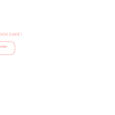
CK CAFÉ !
nner
FAQ
MENTIONS LÉGALES