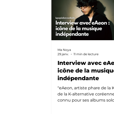
Ma Noya
29 janv.
11 min de lecture
Interview avec eAe
icône de la musiqu
indépendante
"eAeon, artiste phare de la K
de la K-alternative coréenne
connu pour ses albums sol
comme Fragile et Guilt-Free,
que pour ses collaborations