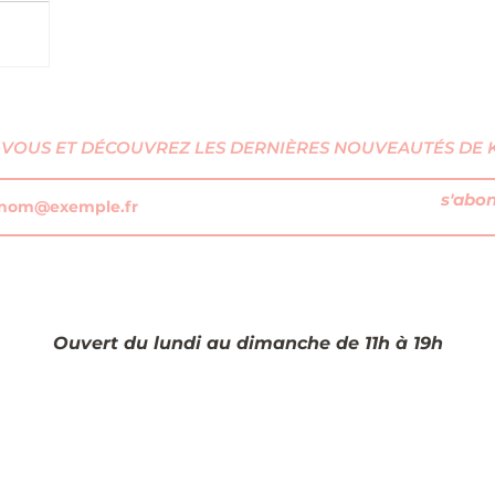
on't'.
ot, il a
ante
iques
sique
VOUS ET DÉCOUVREZ LES DERNIÈRES NOUVEAUTÉS DE KI
ntation
e lui
s'abo
de la
Ouvert du lundi au dimanche de 11h à 19h​