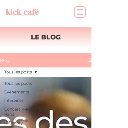
kick café
LE BLOG
Blog
Tous les posts
Tous les posts
Événements
Interview
Concert K-POP
Paris
K-Beauty