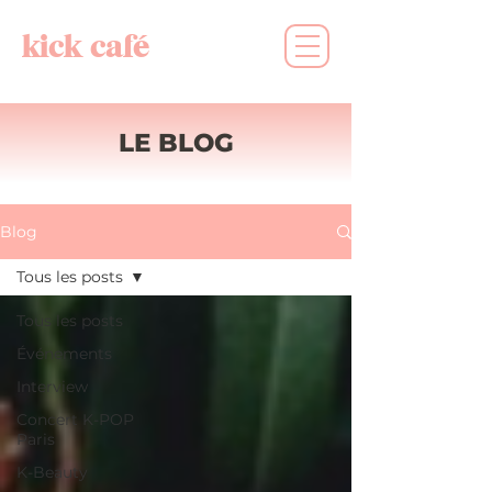
kick café
LE BLOG
Blog
Tous les posts
Tous les posts
Événements
Interview
Concert K-POP
Paris
K-Beauty