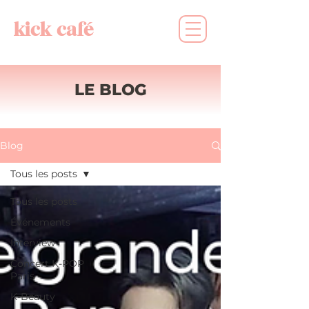
kick café
LE BLOG
Blog
Tous les posts
Tous les posts
Événements
Interview
Concert K-POP
Paris
K-Beauty