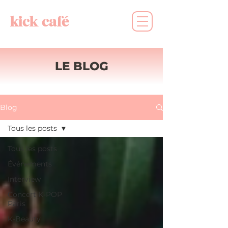
kick café
LE BLOG
Blog
Tous les posts
Tous les posts
Événements
Interview
Concert K-POP
Paris
K-Beauty