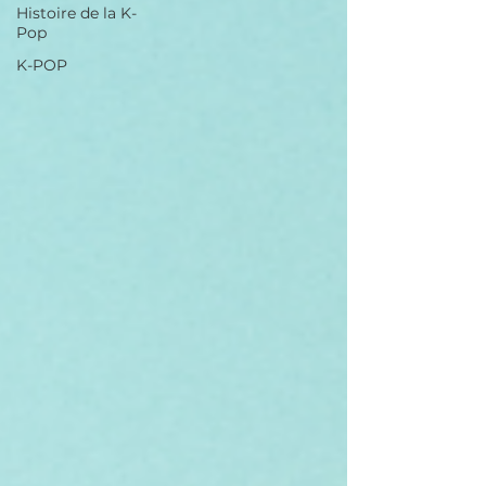
Histoire de la K-
Pop
K-POP