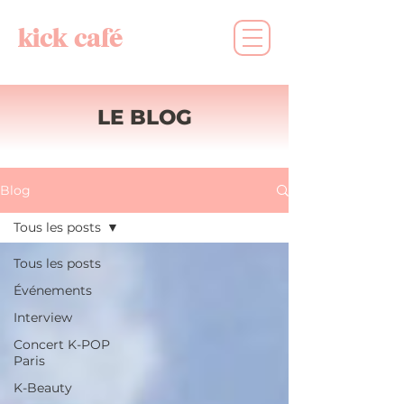
kick café
LE BLOG
Blog
Tous les posts
Tous les posts
Événements
Interview
Concert K-POP
Paris
K-Beauty