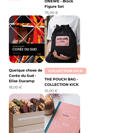
ONEWE - Block
Figure Set
Prix
75,00 €
Quelque chose de
COLLECTION KICK
Corée du Sud -
THE POUCH BAG -
Elise Ducamp
COLLECTION KICK
Prix
18,00 €
Prix
10,00 €