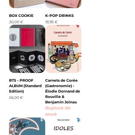
BOX COOKIE
K-POP DRINKS
Prix
Prix
30,00 €
19,95 €
BTS - PROOF
Carnets de Corée
ALBUM (Standard
(Gastronomie) -
Edition)
Élodie Dornand de
Rouville &
Prix
56,00 €
Benjamin Joinau
Rupture de
stock