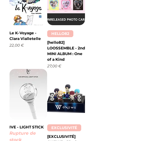
Le K-Voyage -
HELLO82
Clara Vialletelle
[hello82]
Prix
22,00 €
LOOSSEMBLE - 2nd
MINI ALBUM : One
of a Kind
Prix
27,00 €
IVE - LIGHT STICK
EXCLUSIVITÉ
Rupture de
[EXCLUSIVITÉ]
stock