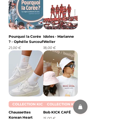
Pourquoi la Corée
Idoles - Marianne
? - Ophélie Surcouf
Weller
Prix
Prix
21,00 €
18,00 €
COLLECTION KICK
COLLECTION KICK
Chaussettes
Bob KICK CAFÉ
Korean Heart
Prix
15,00 €
Rupture de
stock