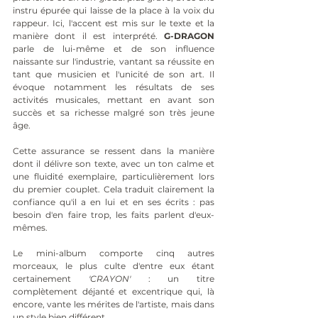
instru épurée qui laisse de la place à la voix du 
rappeur. Ici, l'accent est mis sur le texte et la 
manière dont il est interprété. 
G-DRAGON
parle de lui-même et de son influence 
naissante sur l'industrie, vantant sa réussite en 
tant que musicien et l'unicité de son art. Il 
évoque notamment les résultats de ses 
activités musicales, mettant en avant son 
succès et sa richesse malgré son très jeune 
âge.
Cette assurance se ressent dans la manière 
dont il délivre son texte, avec un ton calme et 
une fluidité exemplaire, particulièrement lors 
du premier couplet. Cela traduit clairement la 
confiance qu'il a en lui et en ses écrits : pas 
besoin d'en faire trop, les faits parlent d'eux-
mêmes.
Le mini-album comporte cinq autres 
morceaux, le plus culte d'entre eux étant 
certainement 
'CRAYON'
 : un titre 
complètement déjanté et excentrique qui, là 
encore, vante les mérites de l'artiste, mais dans 
un style bien différent.