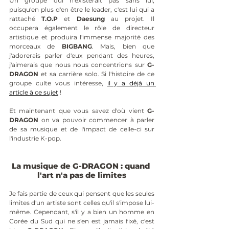
Un groupe qui n'existerait pas sans lui, 
puisqu'en plus d'en être le leader, c'est lui qui a 
rattaché 
T.O.P
 et 
Daesung
 au projet. Il 
occupera également le rôle de directeur 
artistique et produira l'immense majorité des 
morceaux de 
BIGBANG
. Mais, bien que 
j'adorerais parler d'eux pendant des heures, 
j'aimerais que nous nous concentrions sur 
G-
DRAGON
 et sa carrière solo. Si l'histoire de ce 
groupe culte vous intéresse, 
il y a déjà un 
article à ce sujet
 !
Et maintenant que vous savez d'où vient 
G-
DRAGON
 on va pouvoir commencer à parler 
de sa musique et de l'impact de celle-ci sur 
l'industrie K-pop.
La musique de G-DRAGON : quand 
l'art n'a pas de limites
Je fais partie de ceux qui pensent que les seules 
limites d'un artiste sont celles qu'il s'impose lui-
même. Cependant, s'il y a bien un homme en 
Corée du Sud qui ne s'en est jamais fixé, c'est 