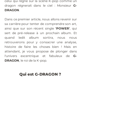
celui qui règne sur la scène K-pop comme un 
dragon régnerait dans le ciel : Monsieur 
G-
DRAGON
.
Dans ce premier article, nous allons revenir sur 
sa carrière pour tenter de comprendre son art, 
ainsi que sur son récent single 
'POWER'
, qui 
sert de pré-release à un prochain album. Et 
quand ledit album sortira, nous nous 
retrouverons pour y consacrer une analyse, 
histoire de faire les choses bien ! Mais en 
attendant, je vous propose de plonger dans 
l'univers excentrique et fabuleux de 
G-
DRAGON
, le roi de la K-pop.
Qui est G-DRAGON ? 