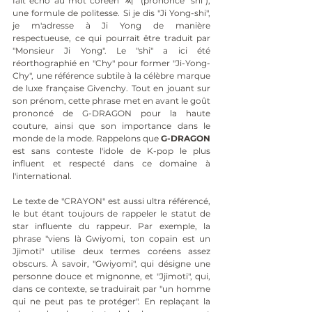
fait écho au mot coréen "씨" (prononcé "shi"), 
une formule de politesse. Si je dis "Ji Yong-shi", 
je m'adresse à Ji Yong de manière 
respectueuse, ce qui pourrait être traduit par 
"Monsieur Ji Yong". Le "shi" a ici été 
réorthographié en "Chy" pour former "Ji-Yong-
Chy", une référence subtile à la célèbre marque 
de luxe française Givenchy. Tout en jouant sur 
son prénom, cette phrase met en avant le goût 
prononcé de G-DRAGON pour la haute 
couture, ainsi que son importance dans le 
monde de la mode. Rappelons que 
G-DRAGON
est sans conteste l'idole de K-pop le plus 
influent et respecté dans ce domaine à 
l'international.
Le texte de "CRAYON" est aussi ultra référencé, 
le but étant toujours de rappeler le statut de 
star influente du rappeur. Par exemple, la 
phrase "viens là Gwiyomi, ton copain est un 
Jjimoti" utilise deux termes coréens assez 
obscurs. À savoir, "Gwiyomi", qui désigne une 
personne douce et mignonne, et "Jjimoti", qui, 
dans ce contexte, se traduirait par "un homme 
qui ne peut pas te protéger". En replaçant la 