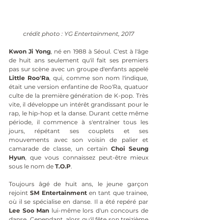
crédit photo : YG Entertainment, 2017
Kwon Ji Yong
, né en 1988 à Séoul. C'est à l'âge 
de huit ans seulement qu'il fait ses premiers 
pas sur scène avec un groupe d'enfants appelé 
Little Roo'Ra
, qui, comme son nom l'indique, 
était une version enfantine de Roo'Ra, quatuor 
culte de la première génération de K-pop. Très 
vite, il développe un intérêt grandissant pour le 
rap, le hip-hop et la danse. Durant cette même 
période, il commence à s'entraîner tous les 
jours, répétant ses couplets et ses 
mouvements avec son voisin de palier et 
camarade de classe, un certain 
Choi Seung 
Hyun
, que vous connaissez peut-être mieux 
sous le nom de 
T.O.P
.
Toujours âgé de huit ans, le jeune garçon 
rejoint 
SM Entertainment
 en tant que trainee, 
où il se spécialise en danse. Il a été repéré par 
Lee Soo Man
 lui-même lors d'un concours de 
danse. Cependant, alors qu'il fête son treizième 