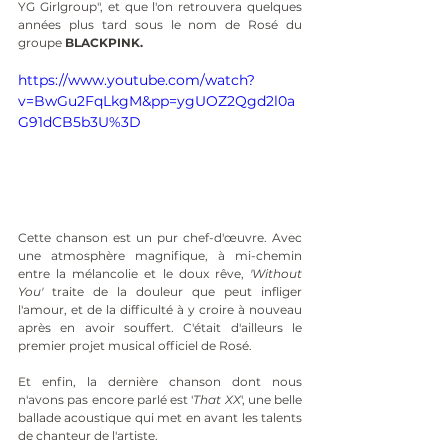
YG Girlgroup", et que l'on retrouvera quelques 
années plus tard sous le nom de Rosé du 
groupe 
BLACKPINK.
https://www.youtube.com/watch?
v=BwGu2FqLkgM&pp=ygUOZ2Qgd2l0a
G91dCB5b3U%3D
Cette chanson est un pur chef-d'œuvre. Avec 
une atmosphère magnifique, à mi-chemin 
entre la mélancolie et le doux rêve, 
'Without 
You'
 traite de la douleur que peut infliger 
l'amour, et de la difficulté à y croire à nouveau 
après en avoir souffert. C'était d'ailleurs le 
premier projet musical officiel de Rosé.
Et enfin, la dernière chanson dont nous 
n'avons pas encore parlé est '
That XX
', une belle 
ballade acoustique qui met en avant les talents 
de chanteur de l'artiste. 