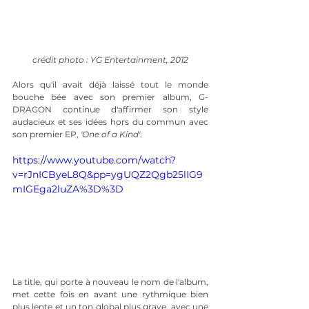
crédit photo : YG Entertainment, 2012
Alors qu'il avait déjà laissé tout le monde 
bouche bée avec son premier album, G-
DRAGON continue d'affirmer son style 
audacieux et ses idées hors du commun avec 
son premier EP, 
'One of a Kind'
.
https://www.youtube.com/watch?
v=rJnICByeL8Q&pp=ygUQZ2Qgb25lIG9
mIGEga2luZA%3D%3D
La title, qui porte à nouveau le nom de l'album, 
met cette fois en avant une rythmique bien 
plus lente et un ton global plus grave, avec une 