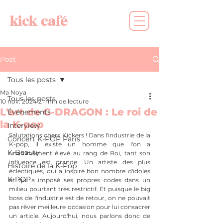
kick café
Post
Tous les posts
Ma Noya
Tous les posts
10 nov. 2024
21 min de lecture
L'art de G-DRAGON : Le roi de
Événements
la K-pop
Interview
Salutations chers Kickers ! Dans l'industrie de la 
Concert K-POP Paris
K-pop, il existe un homme que l'on a 
K-Beauty
unanimement élevé au rang de Roi, tant son 
influence est grande. Un artiste des plus 
Histoire de la K-Pop
éclectiques, qui a inspiré bon nombre d'idoles 
K-POP
et qui a imposé ses propres codes dans un 
milieu pourtant très restrictif. Et puisque le big 
boss de l'industrie est de retour, on ne pouvait 
pas rêver meilleure occasion pour lui consacrer 
un article. Aujourd'hui, nous parlons donc de 