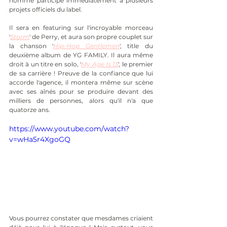
homme participe immédiatement à plusieurs 
projets officiels du label.
Il sera en featuring sur l'incroyable morceau 
'
Storm
' de Perry, et aura son propre couplet sur 
la chanson '
Hip-Hop Gentlemen
', title du 
deuxième album de YG FAMILY. Il aura même 
droit à un titre en solo, '
My Age Is 13
', le premier 
de sa carrière ! Preuve de la confiance que lui 
accorde l'agence, il montera même sur scène 
avec ses aînés pour se produire devant des 
milliers de personnes, alors qu'il n'a que 
quatorze ans.
https://www.youtube.com/watch?
v=wHa5r4XgoGQ
Vous pourrez constater que mesdames criaient 