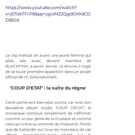
https://www.youtube.com/watch?
v=j57IzkTFnT8&pp=ygUMZ2QgdGhhdCD
Dl8OX
Le clip mettait en avant une jeune femme qui 
allait, elle aussi, devenir membre de 
BLACKPINK, à savoir Jennie. Là encore, il s'agit 
de sa toute première apparition dans un projet 
officiel de YG Entertainment.
'COUP D'ETAT' : la suite du règne 
Cette partie sera bien plus courte, car avec son 
deuxième album studio 'COUP D'ETAT', le 
monarque continue simplement de s'affirmer 
comme un pur génie de la musique et comme 
celui qui trône au sommet de l'industrie. Plutôt 
que de s'attarder sur tous les morceaux de cet 
album, concentrons-nous plutôt sur la 