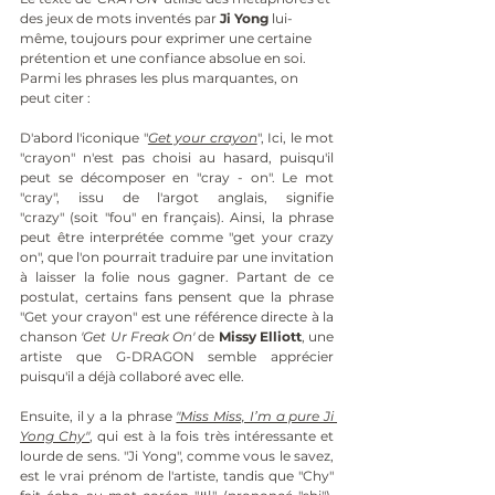
des jeux de mots inventés par 
Ji Yong
 lui-
même, toujours pour exprimer une certaine 
prétention et une confiance absolue en soi. 
Parmi les phrases les plus marquantes, on 
peut citer :
D'abord l'iconique "
Get your crayon
", Ici, le mot 
"crayon" n'est pas choisi au hasard, puisqu'il 
peut se décomposer en "cray - on". Le mot 
"cray", issu de l'argot anglais, signifie 
"crazy" (soit "fou" en français). Ainsi, la phrase 
peut être interprétée comme "get your crazy 
on", que l'on pourrait traduire par une invitation 
à laisser la folie nous gagner. Partant de ce 
postulat, certains fans pensent que la phrase 
"Get your crayon" est une référence directe à la 
chanson 
'Get Ur Freak On'
 de 
Missy Elliott
, une 
artiste que G-DRAGON semble apprécier 
puisqu'il a déjà collaboré avec elle.
Ensuite, il y a la phrase 
"Miss Miss, I’m a pure Ji 
Yong Chy"
, qui est à la fois très intéressante et 
lourde de sens. "Ji Yong", comme vous le savez, 
est le vrai prénom de l'artiste, tandis que "Chy" 