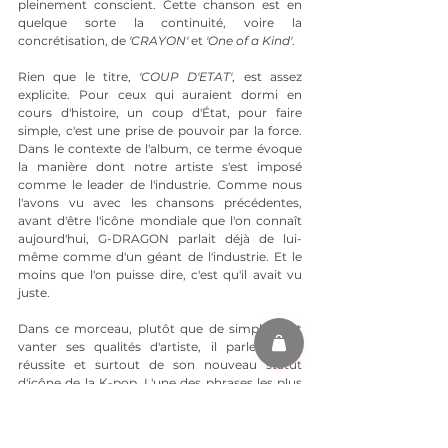
pleinement conscient. Cette chanson est en 
quelque sorte la continuité, voire la 
concrétisation, de
 'CRAYON'
 et 
'One of a Kind'
.
Rien que le titre, 
'COUP D'ETAT'
, est assez 
explicite. Pour ceux qui auraient dormi en 
cours d'histoire, un coup d'État, pour faire 
simple, c'est une prise de pouvoir par la force. 
Dans le contexte de l'album, ce terme évoque 
la manière dont notre artiste s'est imposé 
comme le leader de l'industrie. Comme nous 
l'avons vu avec les chansons précédentes, 
avant d'être l'icône mondiale que l'on connaît 
aujourd'hui, G-DRAGON parlait déjà de lui-
même comme d'un géant de l'industrie. Et le 
moins que l'on puisse dire, c'est qu'il avait vu 
juste.
Dans ce morceau, plutôt que de simplement 
vanter ses qualités d'artiste, il parle de sa 
réussite et surtout de son nouveau statut 
d'icône de la K-pop. L'une des phrases les plus 
marquantes est la suivante :
"Je gagne de l'argent avec des dents"
, qui fait 