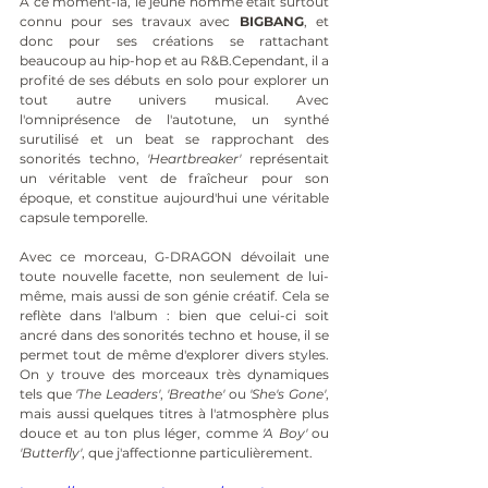
À ce moment-là, le jeune homme était surtout 
connu pour ses travaux avec 
BIGBANG
, et 
donc pour ses créations se rattachant 
beaucoup au hip-hop et au R&B.Cependant, il a 
profité de ses débuts en solo pour explorer un 
tout autre univers musical. Avec 
l'omniprésence de l'autotune, un synthé 
surutilisé et un beat se rapprochant des 
sonorités techno, 
'Heartbreaker'
 représentait 
un véritable vent de fraîcheur pour son 
époque, et constitue aujourd'hui une véritable 
capsule temporelle.
Avec ce morceau, G-DRAGON dévoilait une 
toute nouvelle facette, non seulement de lui-
même, mais aussi de son génie créatif. Cela se 
reflète dans l'album : bien que celui-ci soit 
ancré dans des sonorités techno et house, il se 
permet tout de même d'explorer divers styles. 
On y trouve des morceaux très dynamiques 
tels que 
'The Leaders'
, 
'Breathe'
 ou 
'She's Gone'
, 
mais aussi quelques titres à l'atmosphère plus 
douce et au ton plus léger, comme 
'A Boy'
 ou 
'Butterfly'
, que j'affectionne particulièrement.