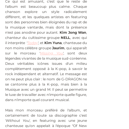
Ce qui est amusant, c'est que le reste de 
l'album est beaucoup plus calme. Chaque 
chanson explore un style radicalement 
différent, et les quelques artistes en featuring 
sont des personnes bien éloignées du rap et de 
la musique vantarde, mais dont la présence 
n'est pas anodine pour autant. 
Kim Jong Wan
, 
chanteur du cultissime groupe 
NELL
, avec qui 
il interprète  '
Today
', et 
Kim Yuna
, chanteuse du 
non moins célèbre groupe 
Jaurim
, qui apparaît 
sur le morceau '
Missing You
', sont deux 
légendes vivantes de la musique sud-coréenne. 
Deux véritables icônes issues d'un milieu 
complètement opposé à la K-pop, à savoir le 
rock indépendant et alternatif. Le message est 
on ne peut plus clair : le nom de G-DRAGON ne 
se cantonne plus à la K-pop, mais bien à la 
Musique avec un grand M. Il peut se permettre 
le luxe de travailler avec n'importe quelle figure, 
dans n'importe quel courant musical.
Mais mon morceau préféré de l'album, et 
certainement de toute sa discographie c'est 
'
Without You
', en featuring avec une jeune 
chanteuse qu'on appelait à l'époque "Of New 