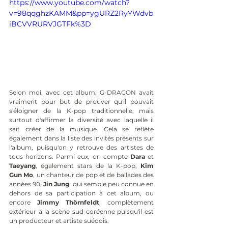
https://www.youtube.com/watch?
v=98qqghzKAMM&pp=ygURZ2RyYWdvb
iBCVVRURVJGTFk%3D
Selon moi, avec cet album, G-DRAGON avait 
vraiment pour but de prouver qu'il pouvait 
s'éloigner de la K-pop traditionnelle, mais 
surtout d'affirmer la diversité avec laquelle il 
sait créer de la musique. Cela se reflète 
également dans la liste des invités présents sur 
l'album, puisqu'on y retrouve des artistes de 
tous horizons. Parmi eux, on compte 
Dara
 et 
Taeyang
, également stars de la K-pop, 
Kim 
Gun Mo
, un chanteur de pop et de ballades des 
années 90, 
Jin Jung
, qui semble peu connue en 
dehors de sa participation à cet album, ou 
encore 
Jimmy Thörnfeldt
, complètement 
extérieur à la scène sud-coréenne puisqu'il est 
un producteur et artiste suédois.