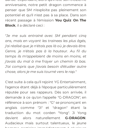
anniversaire, notre petit dragon commence à 
penser que SM n'exploite pas pleinement son 
potentiel et qu'il n'est pas à sa place. Dans son 
récent passage à l'émission 
You Quiz On The 
Block
, il a déclaré ceci :
"
Je me suis entrainé avec SM pendant cinq 
ans, mais en voyant les trainees les plus âgés, 
j'ai réalisé que je n'étais pas là où je devais être. 
Genre, je n'étais pas à la hauteur. Au fil du 
temps ils m'appelaient de moins en moins, et 
j'avais du mal à me frayer un chemin là bas. 
J'ai compris que j'avais besoin d'étudier autre 
chose, alors je me suis tourné vers le rap.
"
C'est suite à cela qu'il rejoint YG Entertainment, 
l'agence étant déjà à l'époque particulièrement 
réputée pour ses rappeurs. Dès son arrivée, il 
demande à ce qu'on l'appelle "G-DRAGON", en 
référence à son prénom : "G" se prononçant en 
anglais comme "Ji" et "dragon" étant la 
traduction du mot coréen "Yong". Ji Yong 
devient alors naturellement 
G-DRAGON
. 
Audacieux mais surtout talentueux, le jeune 