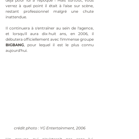
déjà pour lui à l'époque ! Mais surtout, vous 
verrez à quel point il était à l'aise sur scène, 
restant professionnel malgré une chute 
inattendue. 
Il continuera à s'entraîner au sein de l'agence, 
et lorsqu'il aura dix-huit ans, en 2006, il 
débutera officiellement avec l'immense groupe 
BIGBANG
, pour lequel il est le plus connu 
aujourd'hui.
crédit photo : YG Entertainment, 2006