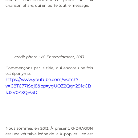
chanson phare, qui en porte tout le message.
crédit photo : YG Entertainment, 2013
Commençons par la title, qui encore une fois 
est éponyme. 
https://www.youtube.com/watch?
v=C8T6771Sdj8&pp=ygUOZ2QgY291cCB
kJ2V0YXQ%3D
Nous sommes en 2013. À présent, G-DRAGON 
est une véritable icône de la K-pop, et il en est 