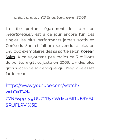
crédit photo : YG Entertainment, 2009
La title portant également le nom de 
'
Heartbreaker
', est à ce jour encore l'un des 
singles les plus performants jamais sortis en 
Corée du Sud, et l'album se vendra à plus de 
248.000 exemplaires dès sa sortie selon 
Korean 
Sales
. A ça s'ajoutent pas moins de 3 millions 
de ventes digitales juste en 2009. Un des plus 
gros succès de son époque, qui s'explique assez 
facilement. 
https://www.youtube.com/watch?
v=LOXEVd-
Z7NE&pp=ygUUZ2RyYWdvbiBIRUFSVEJ
SRUFLRVI%3D