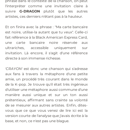
phrase dans le contexte de la chanson, on peut 
l'interpréter comme une invitation claire à 
suivre 
G-DRAGON
 plutôt que les autres 
artistes, ces derniers n'étant pas à la hauteur.
Et on finira avec la phrase : "Ma carte bancaire 
est noire, utilise-la autant que tu veux". Celle-ci 
fait référence à la Black American Express Card, 
une carte bancaire noire réservée aux 
ultrariches, accessible uniquement sur 
invitation. Là encore, il s'agit d'une référence 
directe à son immense richesse.
'CRAYON'
 est donc une chanson qui s'adresse 
aux fans à travers la métaphore d'une petite 
amie, un procédé très courant dans le monde 
de la K-pop. Je trouve qu'il était très ingénieux 
d'utiliser une métaphore aussi commune d'une 
manière aussi unique et sur un ton aussi 
prétentieux, affirmant sans crainte sa volonté 
de se mesurer aux autres artistes. Enfin, dites-
vous que ce que vous venez de lire ici est la 
version courte de l'analyse que j'avais écrite à la 
base, et non, ce n'est pas une blague.