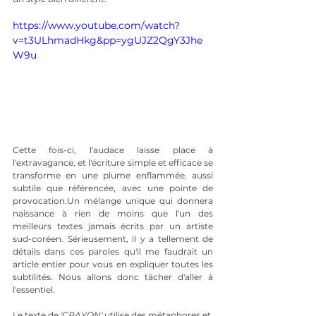
https://www.youtube.com/watch?
v=t3ULhmadHkg&pp=ygUJZ2QgY3Jhe
W9u
Cette fois-ci, l'audace laisse place à 
l'extravagance, et l'écriture simple et efficace se 
transforme en une plume enflammée, aussi 
subtile que référencée, avec une pointe de 
provocation.Un mélange unique qui donnera 
naissance à rien de moins que l'un des 
meilleurs textes jamais écrits par un artiste 
sud-coréen. Sérieusement, il y a tellement de 
détails dans ces paroles qu'il me faudrait un 
article entier pour vous en expliquer toutes les 
subtilités. Nous allons donc tâcher d'aller à 
l'essentiel.
Le texte de 
'CRAYON'
 utilise des métaphores et 