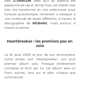
bien 
G-DRAGON
. Bien qu'il ait d'abord été 
passionné de rap et de hip-hop, cet intérêt s'est 
très vite transformé en une mélomanie aussi 
furieuse qu'éclectique, l'amenant à s'essayer à 
une multitude de styles différents, à travers la 
discographie de 
BIGBANG
, mais surtout à 
travers la sienne.
Heartbreaker : les premiers pas en 
solo
Le 18 août 2009, le jour de son anniversaire, 
notre artiste sort 
'Heartbreaker'
, son tout 
premier album solo. Presque entièrement 
composé et écrit par lui, cet album sera un 
franc succès, tant sur le plan critique que 
commercial. 