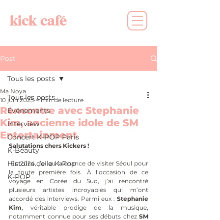
kick café
Post
Tous les posts
Ma Noya
Tous les posts
10 juin 2025
4 min de lecture
Rencontre avec Stephanie
Événements
Kim, ancienne idole de SM
Interview
Entertainment
Concert K-POP Paris
Salutations chers Kickers !
K-Beauty
Histoire de la K-Pop
 En 2024, j’ai eu la chance de visiter Séoul pour 
la toute première fois. À l’occasion de ce 
K-POP
voyage en Corée du Sud, j’ai rencontré 
plusieurs artistes incroyables qui m’ont 
accordé des interviews. Parmi eux : 
Stephanie 
Kim
, véritable prodige de la musique, 
notamment connue pour ses débuts chez 
SM 