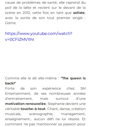
cause de problèmes de santé, elle reprend du 
poil de la bête et revient sur le devant de la 
scène en 2012, cette fois en tant que 
soliste
, 
avec la sortie de son tout premier single : 
Game
.
https://www.youtube.com/watch?
v=0CFIZMV1lhI
Comme elle le dit elle-même : 
"The queen is 
back!"
Forte de son expérience chez SM 
Entertainment, de ses nombreuses années 
d’entraînement, mais surtout d’une 
motivation renouvelée
, Stephanie devient une 
véritable 
touche-à-tout
. Chant, danse, création 
musicale, scénographie, management, 
enseignement… aucun défi ne lui résiste. Et 
comment ne pas mentionner sa passion pour 