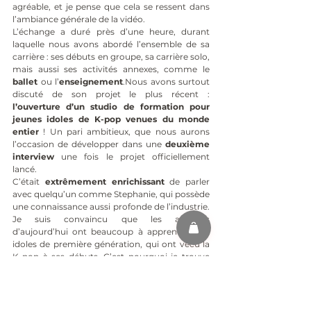
agréable, et je pense que cela se ressent dans 
l’ambiance générale de la vidéo.
L’échange a duré près d’une heure, durant 
laquelle nous avons abordé l’ensemble de sa 
carrière : ses débuts en groupe, sa carrière solo, 
mais aussi ses activités annexes, comme le 
ballet
 ou l’
enseignement
.Nous avons surtout 
discuté de son projet le plus récent : 
l’ouverture d’un studio de formation pour 
jeunes idoles de K-pop venues du monde 
entier
 ! Un pari ambitieux, que nous aurons 
l’occasion de développer dans une 
deuxième 
interview
 une fois le projet officiellement 
lancé.
C’était 
extrêmement enrichissant
 de parler 
avec quelqu’un comme Stephanie, qui possède 
une connaissance aussi profonde de l’industrie. 
Je suis convaincu que les agences 
d’aujourd’hui ont beaucoup à apprendre des 
idoles de première génération, qui ont vécu la 
K-pop à ses débuts. C’est pourquoi je trouve 
important de leur 
donner la parole
, même si 
leur carrière est parfois derrière elles.
J’espère sincèrement que cette interview vous 