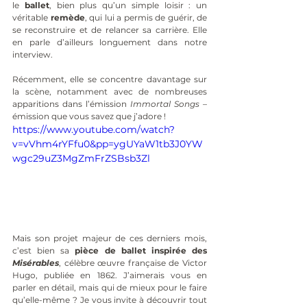
le 
ballet
, bien plus qu’un simple loisir : un 
véritable 
remède
, qui lui a permis de guérir, de 
se reconstruire et de relancer sa carrière. Elle 
en parle d’ailleurs longuement dans notre 
interview.
Récemment, elle se concentre davantage sur 
la scène, notamment avec de nombreuses 
apparitions dans l’émission 
Immortal Songs
 – 
émission que vous savez que j’adore !
https://www.youtube.com/watch?
v=vVhm4rYFfu0&pp=ygUYaW1tb3J0YW
wgc29uZ3MgZmFrZSBsb3Zl
Mais son projet majeur de ces derniers mois, 
c’est bien sa 
pièce de ballet inspirée des 
Misérables
, célèbre œuvre française de Victor 
Hugo, publiée en 1862. J’aimerais vous en 
parler en détail, mais qui de mieux pour le faire 
qu’elle-même ? Je vous invite à découvrir tout 