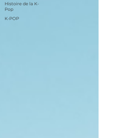
Histoire de la K-
Pop
K-POP