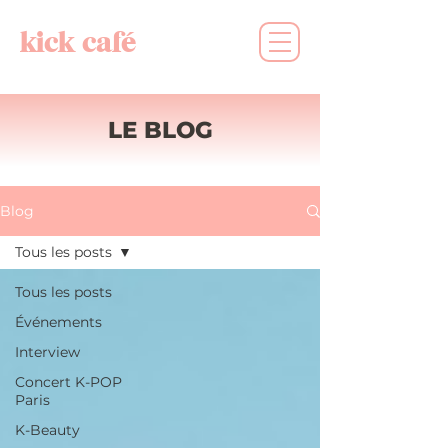
kick café
LE BLOG
Blog
Tous les posts
Tous les posts
Événements
Interview
Concert K-POP
Paris
K-Beauty