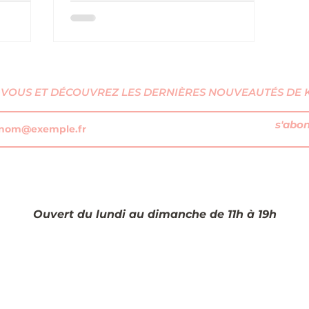
TXT, et
que TXT, Taeyeon et Lee Chanhyuk.
Explorez so
VOUS ET DÉCOUVREZ LES DERNIÈRES NOUVEAUTÉS DE KI
s'abo
Ouvert du lundi au dimanche de 11h à 19h​