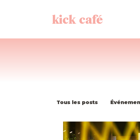
kick café
Tous les posts
Événemen
Histoire de la K-Pop