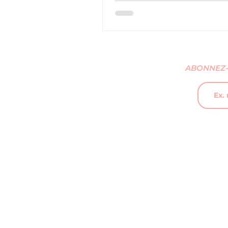
BIGBANG, G-DRAGON, Rosé, 
bien d'autres
ABONNEZ-