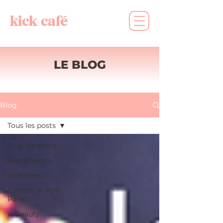
kick café
LE BLOG
Blog
Tous les posts
Tous les posts
Événements
Interview
Concert K-POP
Paris
K-Beauty