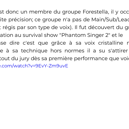
 donc un membre du groupe Forestella, il y occu
te précision; ce groupe n'a pas de Main/Sub/Lead v
 régis par son type de voix). Il fut découvert du 
pation au survival show "Phantom Singer 2" et le 
e dire c'est que grâce à sa voix cristalline m
e à sa technique hors normes il a su s'attirer
out du jury dès sa première performance que voici
be.com/watch?v=9EvY-Zm9uvE