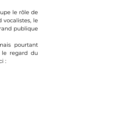
pe le rôle de 
ocalistes, le 
grand publique 
ais pourtant 
 le regard du 
 : 