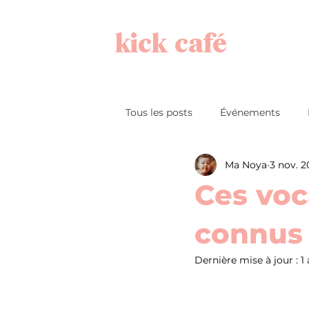
kick café
Tous les posts
Événements
Ma Noya
3 nov. 
K-POP
Ces voc
connus
Dernière mise à jour :
1