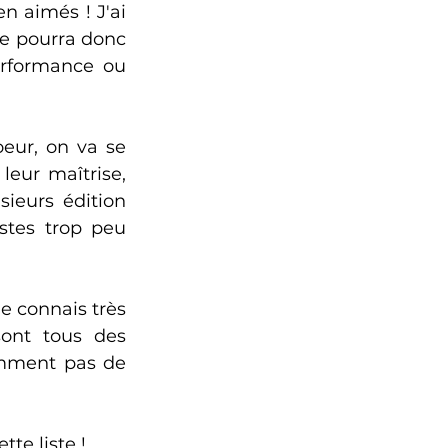
 aimés ! J'ai 
se pourra donc 
erformance ou 
eur, on va se 
eur maîtrise, 
ieurs édition 
stes trop peu 
 
 connais très 
sont tous des 
mment pas de 
e liste ! 