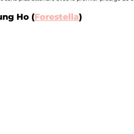
ng Ho (
Forestella
)